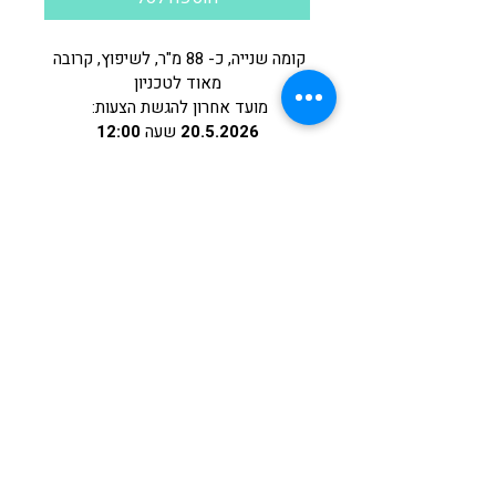
קומה שנייה, כ- 88 מ"ר, לשיפוץ, קרובה 
מאוד לטכניון
מועד אחרון להגשת הצעות: 
20.5.2026
 שעה 
12:00
__________________________
__________________________
__________________________
____
Apartment at 57 Pinsker Street, 
Haifa
second floor, approximately 88 
square meters, for renovation, very 
close to Technion
Deadline: 
May 20, 2026 at 12:00