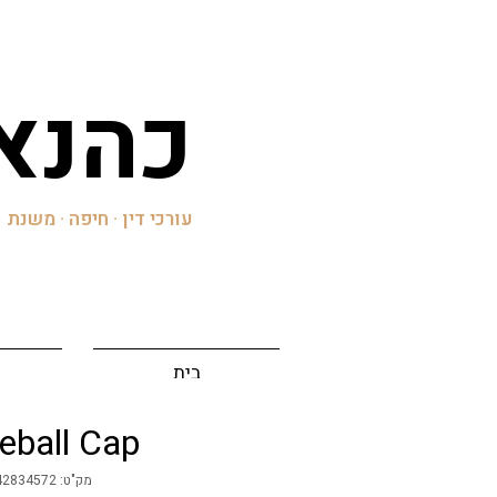
'כהנא
עורכי דין · חיפה · משנת 2003
בית
eball Cap
מק"ט: 632835642834572