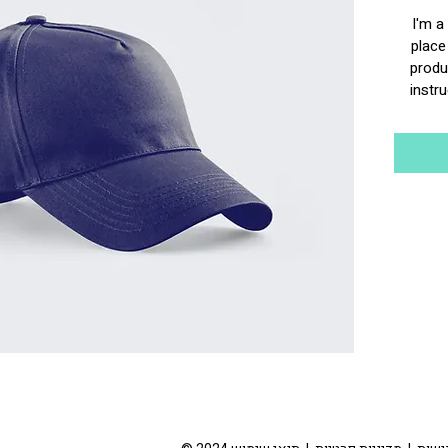
I'm a
place
produc
instru