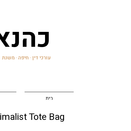
'כהנא
עורכי דין · חיפה · משנת 2003
בית
imalist Tote Bag