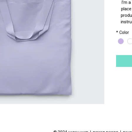
I'm a
place
produc
instru
*
Color